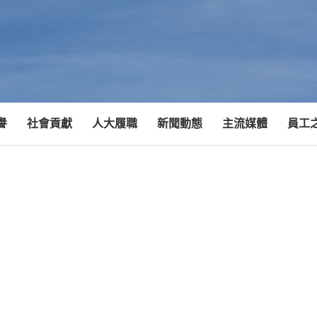
譽
社會貢獻
人大履職
新聞動態
主流媒體
員工