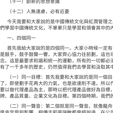
（十一）創新的思想意識
（十二）人無遠慮，必有近憂
今天我要和大家說的是中國傳統文化與虹潤管理之
們學習中國傳統文化，不單單只是學習和領會其中的
一、四個同一
首先我給大家說的是四個同一。大家小時候一定有
是鼓手，鼓手鼓聲一響，大家齊心協力往前劃，這也
念。這是最要求和諧和統一的運動，所有的一切都必
有了一千多年的歷史，仍然值得我們去學習和汲取其
（一）同一目標：首先我要和大家說的是同一個目
了，即使劃手花再大的力氣，也是欲速則不達。所以
要以做代理產品為主，那時以把代理產品做好為目標
牌、產品質量、企業文化為目標。第四個時期，我們的
（二）同一聲音：第二個就是同一聲音。就像龍舟
度肯定受到影響。柳傳志和張瑞敏都曾經說過，在公