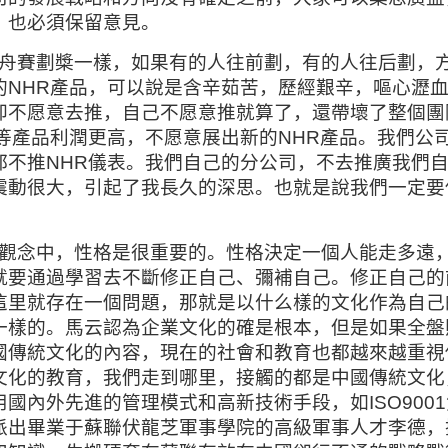
，也必須保留意見。
舟賽劃槳一樣，如果有的人往前劃，有的人往后劃，
的NHR產品，可以說是含辛茹苦，歷經艱辛，嘔心瀝
不愿意去推，自己不愿意推就算了，還帶壞了整個團隊
等產品利潤更高，不愿意展出新的NHR產品。我們公
都不推NHR儀表。我們自己的分公司，不去推廣我們
震動很大，引起了我長久的深思。也就是說我們一定要
觀念中，性格是很重要的。性格決定一個人能走多遠
就要通過學習去不斷修正自己、彌補自己。修正自己的
這里就存在一個問題，那就是以什么樣的文化作為自己
一樣的。馬云認為企業文化的確是根本，但是如果全盤
國傳統文化的內容，現在的社會和教育也都越來越重視
文化的教育，我們走到哪里，接觸的都是中國傳統文化
國內外先進的管理模式和高新技術手段，如ISO900
派出畢業于蘇聯伏龍芝軍事學院的高級軍事人才李德，