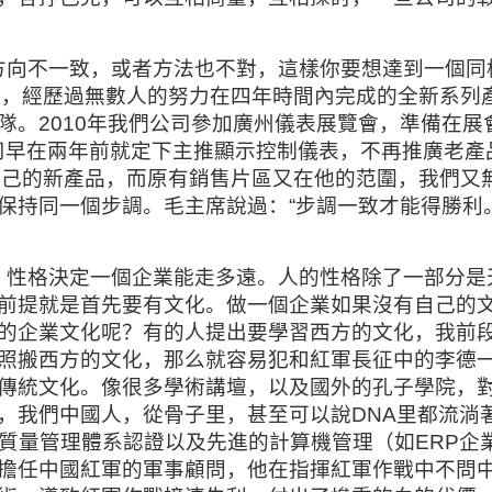
方向不一致，或者方法也不對，這樣你要想達到一個同
血，經歷過無數人的努力在四年時間內完成的全新系列
。2010年我們公司參加廣州儀表展覽會，準備在展
司早在兩年前就定下主推顯示控制儀表，不再推廣老產
自己的新產品，而原有銷售片區又在他的范圍，我們又
保持同一個步調。毛主席說過：“步調一致才能得勝利
，性格決定一個企業能走多遠。人的性格除了一部分是
前提就是首先要有文化。做一個企業如果沒有自己的
的企業文化呢？有的人提出要學習西方的文化，我前
照搬西方的文化，那么就容易犯和紅軍長征中的李德
傳統文化。像很多學術講壇，以及國外的孔子學院，
，我們中國人，從骨子里，甚至可以說DNA里都流淌
1質量管理體系認證以及先進的計算機管理（如ERP企
擔任中國紅軍的軍事顧問，他在指揮紅軍作戰中不問