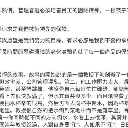
作熱情。管理者還必須培養員工的團隊精神。一根筷子
與追求是我們技術領先的保證。
求與愿望是我們努力的目標，有求必應是我們不變的承
超長時間的惡劣環境的老化實驗造就了每一個產品的優
個禪的故事。故事的開始說的是一個教授下海創辦了一
但效率差，公司管理混亂。第二，他工作壓力太大，
算盤，甚至想跳槽。他感覺自己每日忙忙碌碌，卻總
看上去很快就滿了，但水其實并沒多少。而且還浪費
授把水杯舉的很高，然后再叫人向杯中倒水，因為杯
地里。教授很自然的把水倒到菜地中而不是雜草里。禪
“第一你同時從不同的方向倒水，水看上去很滿，其實
崇年教授說過，人對自身要“和”。人如果不“和”，日