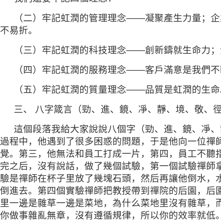
（二）牢記虹潤的管理理念——凝聚產生力量；企
不易折。
（三）牢記虹潤的科技理念——創新鑄就生命力；
（四）牢記虹潤的服務理念——客戶滿意是我們不
（五）牢記虹潤的質量理念——品質是虹潤的生命
三、 八字箴言（勁、進、鏡、凈、靜、境、敬、
這個段落我給大家說說八個字（勁、進、鏡、凈、
過程中，他遇到了很多困惑的問題，于是他向一位禪
覺。第三，他無法和員工打成一片，第四，員工不聽
完之后，沒有說話，做了幾個試驗，第一個試驗禪師
驗是禪師在杯子里放了幾塊石頭，然后再讓他倒水，
倒進去。第四個實驗禪師把教授帶到禪院的后園，后
里一邊是雜草一邊是菜地，為什么菜地里沒有雜草，
你做事雜亂無章，沒有遵循規律，所以你的效率就低。