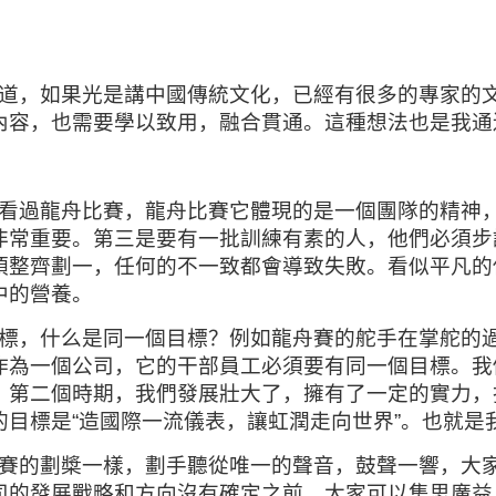
道，如果光是講中國傳統文化，已經有很多的專家的
內容，也需要學以致用，融合貫通。這種想法也是我通
看過龍舟比賽，龍舟比賽它體現的是一個團隊的精神，
非常重要。第三是要有一批訓練有素的人，他們必須步
須整齊劃一，任何的不一致都會導致失敗。看似平凡的
中的營養。
標，什么是同一個目標？例如龍舟賽的舵手在掌舵的
作為一個公司，它的干部員工必須要有同一個目標。我
，第二個時期，我們發展壯大了，擁有了一定的實力，
目標是“造國際一流儀表，讓虹潤走向世界”。也就是
賽的劃槳一樣，劃手聽從唯一的聲音，鼓聲一響，大
司的發展戰略和方向沒有確定之前，大家可以集思廣益