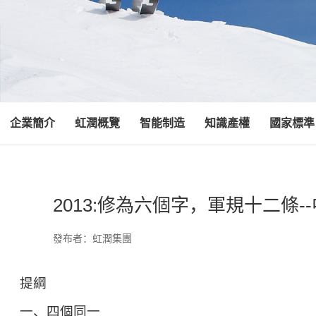
企業簡介
虹潤概覽
智能制造
知識產權
國家標準
2013:修為六個字，軍規十二條
發布者：虹潤集團
提綱
一、四個同一