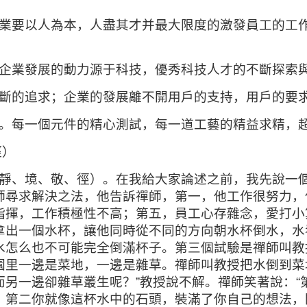
業要以人為本，人盡其才并最大限度的激發員工的工
企業發展的動力源于科技，優秀科技人才的不斷探索
斷的追求；企業的發展離不開用戶的支持，用戶的要
。每一個元件的精心測試，每一道工藝的精益求精，
徑）
靜、境、敬、徑）。在我給大家論述之前，我先說一
師尋求解決之法，他告訴禪師，第一，他工作很努力，
指揮，工作積極性不高；第五，員工心存雜念，愛打小
拿出一個水杯，讓他同時從不同的方向朝水杯倒水，水
水怎么也不可能完全倒滿杯子。第三個試驗是禪師叫教
園里一邊是菜地，一邊是雜草。禪師叫教授把水倒到菜
而另一邊卻雜草叢生呢？”教授說不解。禪師笑著說：
第二你就像這杯水中的石頭，裝滿了你自己的想法，閻