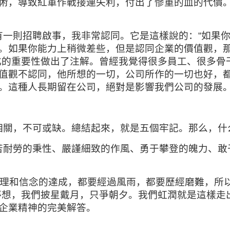
術，導致紅軍作戰接連失利，付出了慘重的血的代價
一則招聘啟事，我非常認同。它是這樣說的：“如果
。如果你能力上稍微差些，但是認同企業的價值觀，
化的重要性做出了注解。曾經我覺得很多員工、很多骨
值觀不認同，他所想的一切，公司所作的一切也好，
。這種人長期留在公司，絕對是影響我們公司的發展
相關，不可或缺。總結起來，就是五個牢記。那么，什
耐勞的秉性、嚴謹細致的作風、勇于攀登的魄力、敢
真理和信念的達成，都要經過風雨，都要歷經磨難，所以
夢想，我們披星戴月，只爭朝夕。我們虹潤就是這樣走
企業精神的完美解答。