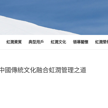
虹潤資質
典型用戶
虹潤文化
領導關懷
虹潤榮
--中國傳統文化融合虹潤管理之道