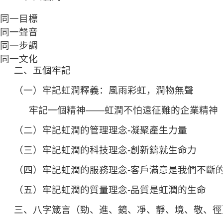
同一目標
同一聲音
同一步調
同一文化
二、五個牢記
（一）牢記虹潤釋義：風雨彩虹，潤物無聲
牢記一個精神——虹潤不怕遠征難的企業精神
（二）牢記虹潤的管理理念-凝聚產生力量
（三）牢記虹潤的科技理念-創新鑄就生命力
（四）牢記虹潤的服務理念-客戶滿意是我們不斷
（五）牢記虹潤的質量理念-品質是虹潤的生命
三、八字箴言（勁、進、鏡、凈、靜、境、敬、徑