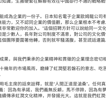
和知識，生搬硬套在蘇聯有效在中國卻行不通的戰略戰
能成為企業的一份子。日本知名電子企業歐姆龍公司有
無能力，又不認同企業的價值觀，那么企業根本不考慮
業非常歡迎你的加入。”這個招聘方針可以說給同一文
但是少數人，長年對公司制度不滿意，對公司的文化價
這個團隊要圍著他轉，否則就牢騷滿腹，甚至謊話連篇
成果，與我們秉承的企業精神和貫徹的企業理念密切
十幾年的市場風雨，磨練了虹潤堅若磐石的意志、吃苦
。
用毛主席的話來詮釋，就是“人間正道是滄桑”。任何
釋義：因為有承諾，我們義無反顧，馬不停蹄，因為有
繼續傳承虹潤文化精神，并發揚光大。這就是我們虹潤