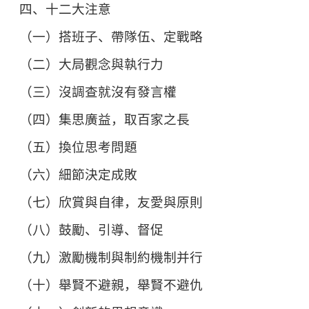
四、十二大注意
（一）搭班子、帶隊伍、定戰略
（二）大局觀念與執行力
（三）沒調查就沒有發言權
（四）集思廣益，取百家之長
（五）換位思考問題
（六）細節決定成敗
（七）欣賞與自律，友愛與原則
（八）鼓勵、引導、督促
（九）激勵機制與制約機制并行
（十）舉賢不避親，舉賢不避仇